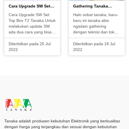
Cara Upgrade SW Set
Gathering Tanaka
Top Box T2 Tanaka
Bandung dan Tegal
Cara Upgrade SW Set
Halo sobat tanaka, baru-
Top Box T2 Tanaka Untuk
baru ini tanaka abis
melakukan update SW
ngadain gathering
ada dua cara yang bisa
dengan teknisi dan toko
dipakai Pertama bisa
pada kota Bandung dan
secara manual
Tegal. gathering akan
Diterbitkan pada 25 Jul
Diterbitkan pada 18 Jul
menggunakan file yang
rutin diadakan untuk
2022
2022
bisa kamu download di
menjaga hubungan baik
website
selama ini antara tanaka
tanaka.co.id/download
dan toko diseluruh
atau bisa juga secara
nusantara. jangan
otomatis lewat internet.
lewatkan gathering
Tentunya
Tanaka adalah produsen kebutuhan Elektronik yang berkualitas
dengan harga yang terjangkau dan sesuai dengan kebutuhan