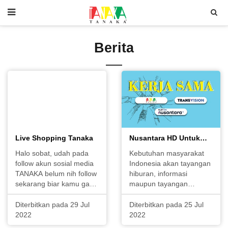
Berita
Live Shopping Tanaka
Nusantara HD Untuk
Masyarakat di Pelosok
Halo sobat, udah pada
Kebutuhan masyarakat
Indonesia
follow akun sosial media
Indonesia akan tayangan
TANAKA belum nih follow
hiburan, informasi
sekarang biar kamu ga
maupun tayangan
ketinggalan informasi
edukasi yang berkualitas
terbaru dari tanaka dan
tidak pernah habis.
Diterbitkan pada 29 Jul
Diterbitkan pada 25 Jul
setiap jumat TANAKA
Transvision melihat
2022
2022
rutin mengadakan LIVE
animo yang cukup tinggi