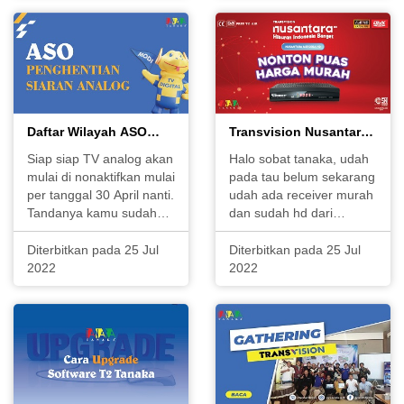
SHOPPING TANAKA di
dari masyarakat luas
Tiktok dan Marketplace
untuk mendapatkan
Official Tanaka. Ga pake
pilihan tayangan
ketingg
berkualitas, terutama
tontonan
Daftar Wilayah ASO
Transvision Nusantara
pada tanggal 25
Merdeka HD
Siap siap TV analog akan
Halo sobat tanaka, udah
Agustus 2022
mulai di nonaktifkan mulai
pada tau belum sekarang
per tanggal 30 April nanti.
udah ada receiver murah
Tandanya kamu sudah
dan sudah hd dari
harus membeli set top
tanaka. Transvision
box sebelum
Nusantara Merdeka HD,
Diterbitkan pada 25 Jul
Diterbitkan pada 25 Jul
permberlakukan ASO ini
merupakan receiver
2022
2022
mulai berjalan. Tahapan
terbaru tanaka yang
pertama penghentian
bekerjasama konten
siaran TV Analog akan
dengan transvision
diberlakukan di 56
menghadirkan hiburan
wilayah layan
HD untuk masyarakat di
in