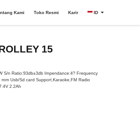
ntang Kami
Toko Resmi
Karir
ID
ROLLEY 15
S/n Ratio:93db±3db Impendance:4? Frequency
 mm Usb/Sd card Support,Karaoke,FM Radio
7.4V 2.2Ah